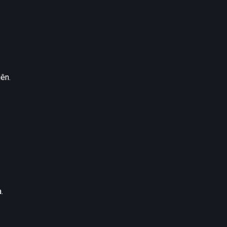
ên.
.