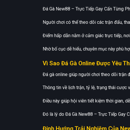
Đá Gà New88 – Trực Tiếp Gay Cấn Từng Pha
Người chơi có thể theo dõi các trận đấu, th
Điểm hấp dẫn nằm ở cảm giác trực tiếp, nơi 
Nhờ bố cục dễ hiểu, chuyên mục này phù hợp
Vì Sao Đá Gà Online Được Yêu Th
Đá gà online giúp người chơi theo dõi trận đ
Thông tin về lịch trận, tỷ lệ, trạng thái cượ
Điều này giúp hội viên tiết kiệm thời gian,
Đó là lý do Đá Gà New88 – Trực Tiếp Gay 
Định Hướng Trải Nghiệm Của Ne