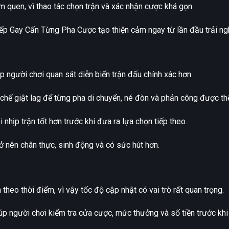
m quen, vì thao tác chọn trận và xác nhận cược khá gọn.
ếp Gay Cấn Từng Pha Cược tạo thiện cảm ngay từ lần đầu trải ng
úp người chơi quan sát diễn biến trận đấu chính xác hơn.
ế giật lag để từng pha di chuyển, né đòn và phản công được thể
i nhịp trận tốt hơn trước khi đưa ra lựa chọn tiếp theo.
rở nên chân thực, sinh động và có sức hút hơn.
theo thời điểm, vì vậy tốc độ cập nhật có vai trò rất quan trọng.
p người chơi kiểm tra cửa cược, mức thưởng và số tiền trước khi