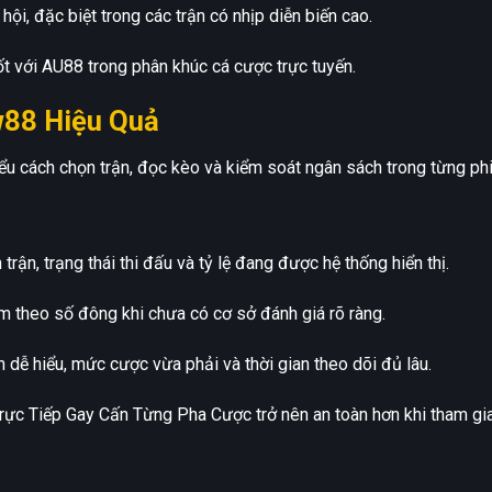
hội, đặc biệt trong các trận có nhịp diễn biến cao.
t với AU88 trong phân khúc cá cược trực tuyến.
w88 Hiệu Quả
ểu cách chọn trận, đọc kèo và kiểm soát ngân sách trong từng phi
trận, trạng thái thi đấu và tỷ lệ đang được hệ thống hiển thị.
àm theo số đông khi chưa có cơ sở đánh giá rõ ràng.
n dễ hiểu, mức cược vừa phải và thời gian theo dõi đủ lâu.
ực Tiếp Gay Cấn Từng Pha Cược trở nên an toàn hơn khi tham gia