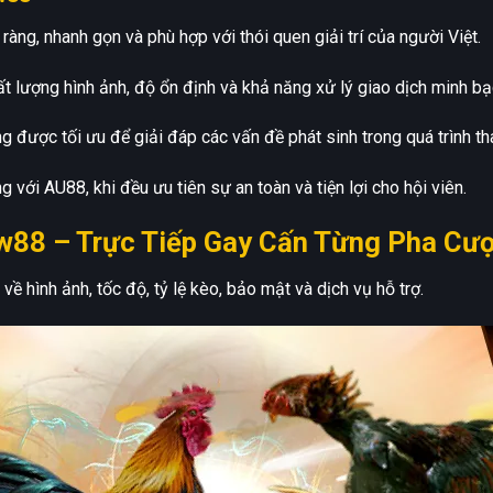
ng, nhanh gọn và phù hợp với thói quen giải trí của người Việt.
ất lượng hình ảnh, độ ổn định và khả năng xử lý giao dịch minh bạ
g được tối ưu để giải đáp các vấn đề phát sinh trong quá trình th
với AU88, khi đều ưu tiên sự an toàn và tiện lợi cho hội viên.
88 – Trực Tiếp Gay Cấn Từng Pha Cư
ề hình ảnh, tốc độ, tỷ lệ kèo, bảo mật và dịch vụ hỗ trợ.