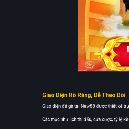
Giao Diện Rõ Ràng, Dễ Theo Dõi
Giao diện đá gà tại New88 được thiết kế trự
Các mục như lịch thi đấu, cửa cược, tỷ lệ kèo